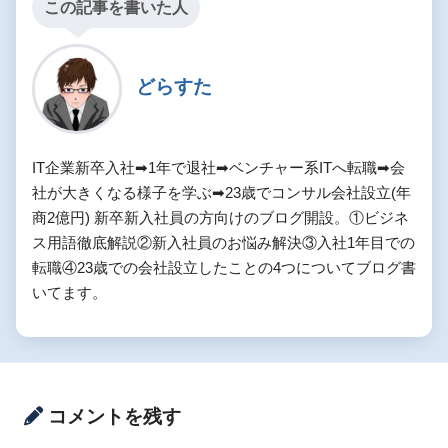
この記事を書いた人
どらすた
IT企業新卒入社➡︎1年で退社➡︎ベンチャー系ITへ転職➡︎会
社が大きくなる様子を学ぶ➡︎23歳でコンサル会社設立(年
商2億円) 新卒新入社員の方向けのブログ開設。①ビジネ
ス用語徹底解説②新入社員のお悩み解決③入社1年目での
転職④23歳での会社設立したことの4つについてブログ書
いてます。
コメントを残す